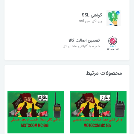
گواهی SSL
پروتکل امن ssl
تضمین اصالت کالا
همراه با گارانتی ماهان تل
محصولات مرتبط