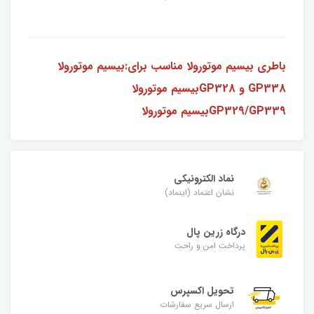
باطری بیسیم موتورولا مناسب برای:بیسیم موتورولا
GP338 و GP328بیسیم موتورولا
GP329/GP339بیسیم موتورولا
نماد الکترونیکی
نشان اعتماد (اینماد)
درگاه زرین پال
پرداخت امن و راحت
تحویل اکسپرس
ارسال سریع سفارشات