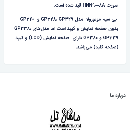
صورت HNN9008A قید شده است.
بی سیم موتورولا مدل GP328، GP329 و GP340
بدون صفحه نمایش و کیپد است اما مدل‌های GP338،
GP339 و GP380 دارای صفحه نمایش (LCD) و کیپد
(صفحه کلید) می‌باشد.
درباره ما