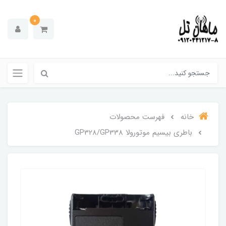
0
خانه
فهرست محصولات
باطری بیسیم موتورولا GP328/GP338