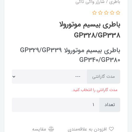
باطری / شارژر واکی تاکی
باطری بیسیم موتورولا
GP328/GP338
باطری بیسیم موتورولا GP329/GP339
GP340/GP380
مدت گارانتی
مدت گارانتی را انتخاب کنید.
تعداد
افزودن به علاقه‌مندی
مقایسه