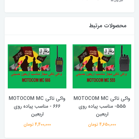
محصولات مرتبط
واکی تاکی MOTOCOM MC
ساعت گیرنده پیجر SOLT
پ
666 - مناسب پیاده روی
30,000,000 تومان
اربعین
4,400,000 تومان