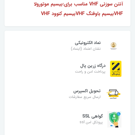
آنتن سوزنی VHF مناسب برای:بیسیم موتورولا
VHFبیسیم باوفنگ VHFبیسیم کنوود VHF
نماد الکترونیکی
نشان اعتماد (اینماد)
درگاه زرین پال
پرداخت امن و راحت
تحویل اکسپرس
ارسال سریع سفارشات
گواهی SSL
پروتکل امن ssl