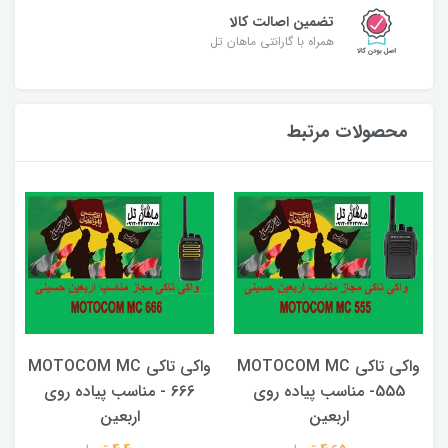
تضمین اصالت کالا
همراه با گارانتی ماهان تل
محصولات مرتبط
MOT
واکی تاکی MOTOCOM MC
ساعت گیرنده پیجر SOLT
666 - مناسب پیاده روی
30,000,000 تومان
اربعین